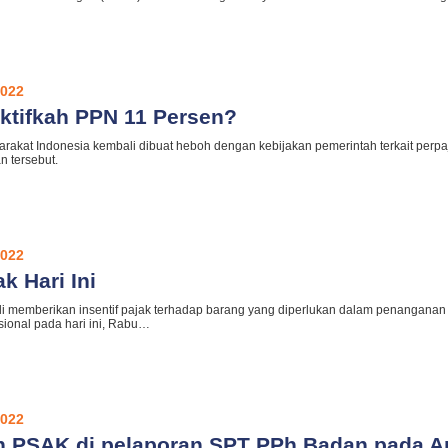
2022
ktifkah PPN 11 Persen?
arakat Indonesia kembali dibuat heboh dengan kebijakan pemerintah terkait perp
n tersebut.
2022
ak Hari Ini
i memberikan insentif pajak terhadap barang yang diperlukan dalam penanganan 
ional pada hari ini, Rabu…
2022
 PSAK di pelaporan SPT PPh Badan pada Apr