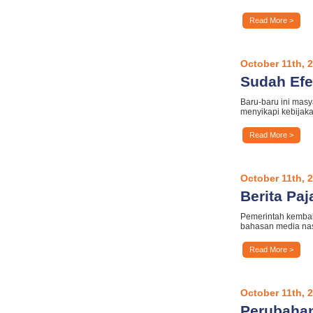
Read More >
October 11th, 
Sudah Efe
Baru-baru ini masy
menyikapi kebijaka
Read More >
October 11th, 
Berita Paj
Pemerintah kembal
bahasan media nas
Read More >
October 11th, 
Perubahan